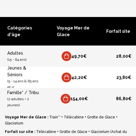
Catégories
Voyage Mer de
Forfait site
d'âge
Glace
Adultes
49,70€
28,00€
(15 - 64 ans)
Jeunes &
Séniors
42,20€
23,80€
(5 - 14 ans & 65 ans
et +)
Famille* / Tribu
154,00€
86,80€
(2 adultes + 2
jeunes)
Voyage Mer de Glace :
Train** + Télécabine + Grotte de Glace +
Glaciorium
Forfait sur site :
Télécabine + Grotte de Glace + Glaciorium
(
Achat du