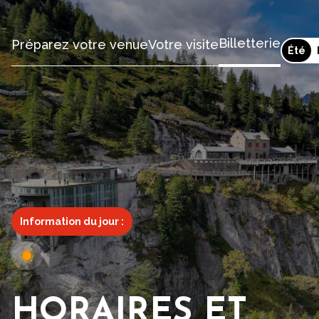
Billetterie
Préparez votre venue
Votre visite
Été
Information du jour :
HORAIRES ET